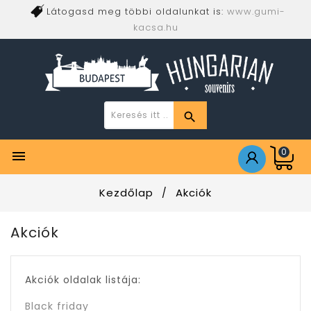
Látogasd meg többi oldalunkat is:
www.gumi-
kacsa.hu
0

Kezdőlap
Akciók
Akciók
Akciók oldalak listája:
Black friday