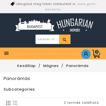
Látogasd meg többi oldalunkat is:
www.gumi-
kacsa.hu
0

Kezdőlap
Mágnes
Panorámás
Panorámás
Subcategories
2 termék található.