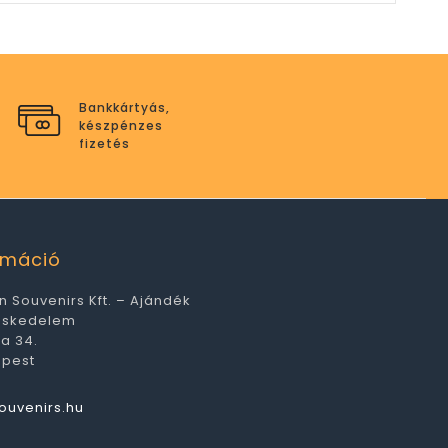
Bankkártyás,
készpénzes
fizetés
ormáció
n Souvenirs Kft. – Ajándék
eskedelem
ca 34.
apest
ouvenirs.hu