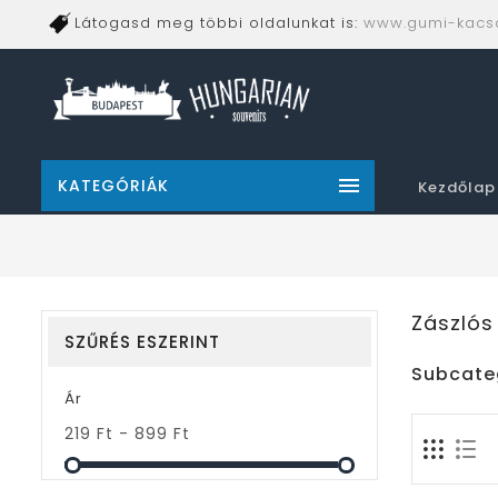
Látogasd meg többi oldalunkat is:
www.gumi-kacs

KATEGÓRIÁK
Kezdőlap
Zászlós
SZŰRÉS ESZERINT
Subcate
Ár
219 Ft - 899 Ft