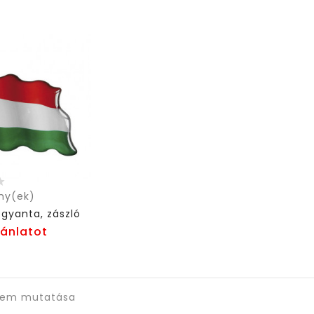
ny(ek)
gyanta, zászló
jánlatot
 elem mutatása