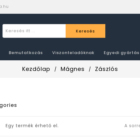
a.hu
Keresés
Bemutatkozás
Viszonteladóknak
Egyedi gyártás
Kezdőlap
Mágnes
Zászlós
gories
Egy termék érhető el.
A sorr