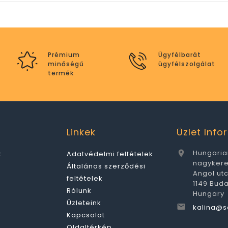
Prémium
Ügyfélbarát
minőségű
ügyfélszolgálat
termék
Linkek
Üzlet Inf
Hungaria

k
Adatvédelmi feltételek
nagyker
Általános szerződési
Angol ut
feltételek
1149 Bud
Rólunk
Hungary
Üzleteink

kalina@s
Kapcsolat
Oldaltérkép