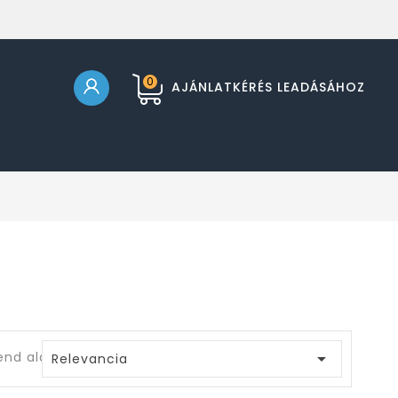
0
AJÁNLATKÉRÉS LEADÁSÁHOZ
end alapja:

Relevancia