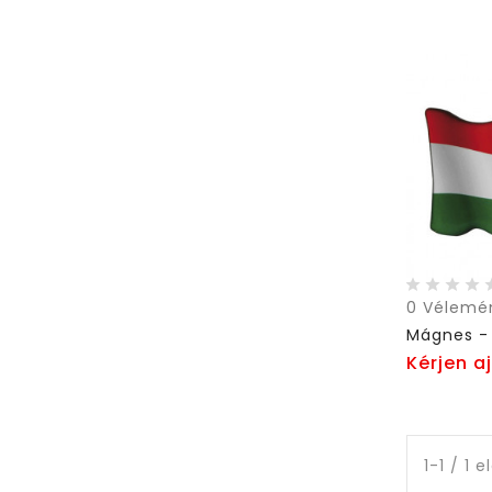
0
Vélemé
Mágnes - 
Kérjen a
1-1 / 1