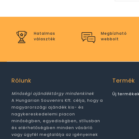
Hatalmas
Megbízható
választék
webbolt
Rólunk
Termék
Minőségi ajándéktárgy mindenkinek
Új terméke
A Hungarian Souvenirs Kft. célja, hogy a
magyarországi ajándék kis- és
nagykereskedelemi piacon
minőségben, egyediségben, stílusban
és elérhetőségben minden vásárló
vagy ügyfél megtalálja az igényeinek