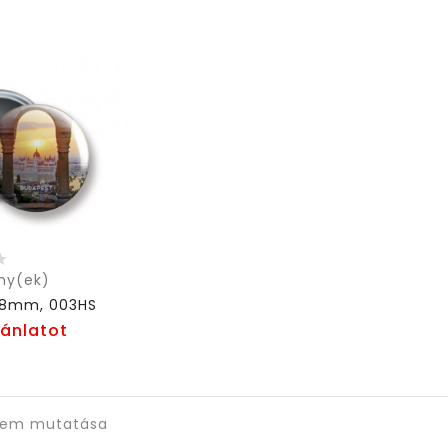
ny(ek)
 58mm, 003HS
jánlatot
 elem mutatása