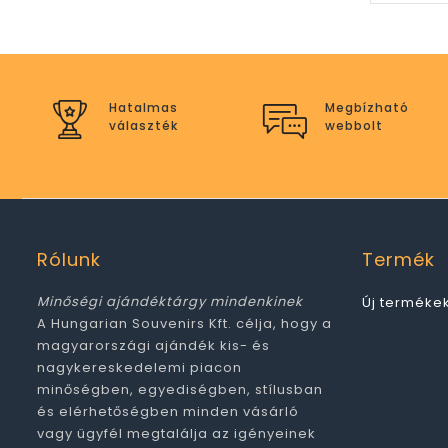
Hatalmas
Megbízható
választék
webbolt
Rólunk
Termék
Minőségi ajándéktárgy mindenkinek
Új terméke
A Hungarian Souvenirs Kft. célja, hogy a
magyarországi ajándék kis- és
nagykereskedelemi piacon
minőségben, egyediségben, stílusban
és elérhetőségben minden vásárló
vagy ügyfél megtalálja az igényeinek