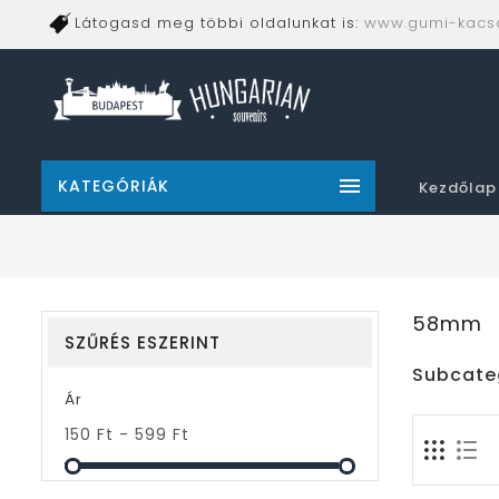
Látogasd meg többi oldalunkat is:
www.gumi-kacs

KATEGÓRIÁK
Kezdőlap
58mm
SZŰRÉS ESZERINT
Subcate
Ár
150 Ft - 599 Ft