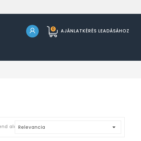
0
AJÁNLATKÉRÉS LEADÁSÁHOZ
end alapja:

Relevancia