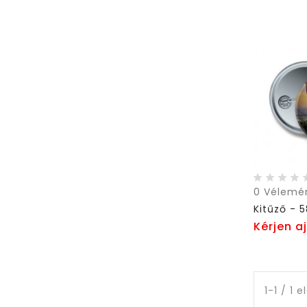
0
Vélemé
Kitűző -
Kérjen a
1-1 / 1