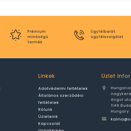
Prémium
Ügyfélbarát
minőségű
ügyfélszolgálat
termék
Linkek
Üzlet Inf
Hungaria

k
Adatvédelmi feltételek
nagyker
Általános szerződési
Angol ut
feltételek
1149 Bud
Rólunk
Hungary
Üzleteink

kalina@s
Kapcsolat
Oldaltérkép