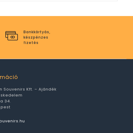
Bankkártyás,
készpénzes
fizetés
ormáció
n Souvenirs Kft. – Ajándék
eskedelem
ca 34.
apest
ouvenirs.hu