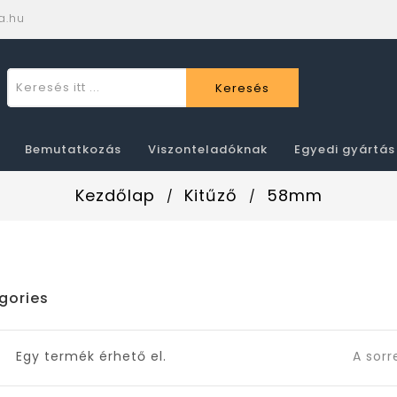
a.hu
Keresés
Bemutatkozás
Viszonteladóknak
Egyedi gyártás
Kezdőlap
Kitűző
58mm
gories
Egy termék érhető el.
A sorr