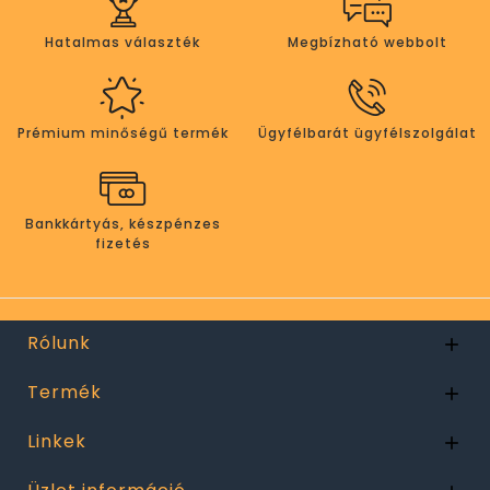
Hatalmas választék
Megbízható webbolt
Prémium minőségű termék
Ügyfélbarát ügyfélszolgálat
Bankkártyás, készpénzes
fizetés
Rólunk

Termék

Linkek
