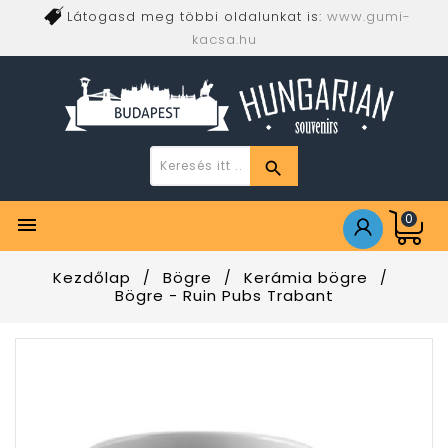
Látogasd meg többi oldalunkat is:
www.gumi-
kacsa.hu
0

Kezdőlap
Bögre
Kerámia bögre
Bögre - Ruin Pubs Trabant