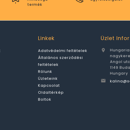
termék
Linkek
Üzlet Inf
Hungaria

k
Adatvédelmi feltételek
nagyker
Általános szerződési
Angol ut
feltételek
1149 Bud
Rólunk
Hungary
Üzleteink

kalina@s
Kapcsolat
Oldaltérkép
Boltok