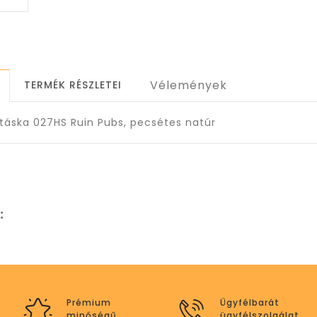
Vélemények
TERMÉK RÉSZLETEI
táska 027HS Ruin Pubs, pecsétes natúr
:
Prémium
Ügyfélbarát
minőségű
ügyfélszolgálat