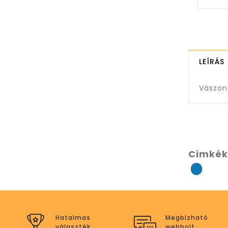
LEÍRÁS
Vászon
Cimkék
Hatalmas
Megbízható
választék
webbolt