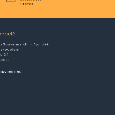
fizetés
ormáció
n Souvenirs Kft. – Ajándék
eskedelem
ca 34.
apest
ouvenirs.hu