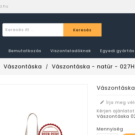
a.hu
Keresés
Bemutatkozás
Viszonteladóknak
Egyedi gyártás
Vászontáska
Vászontáska - natúr - 027H
Vászontáska 
Írja meg vé

Kérjen ajánlatot
Vászontáska 02
Mennyiség