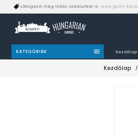
Látogasd meg többi oldalunkat is:
www.gumi-kacs

KATEGÓRIÁK
Kezdőlap
Kezdőlap